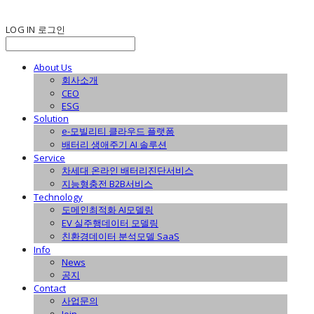
LOG IN
로그인
About Us
회사소개
CEO
ESG
Solution
e-모빌리티 클라우드 플랫폼
배터리 생애주기 AI 솔루션
Service
차세대 온라인 배터리진단서비스
지능형충전 B2B서비스
Technology
도메인최적화 AI모델링
EV 실주행데이터 모델링
친환경데이터 분석모델 SaaS
Info
News
공지
Contact
사업문의