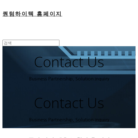
퀀텀하이텍 홈페이지
Contact Us
Business Partnership, Solution Inquiry
Contact Us
Business Partnership, Solution Inquiry