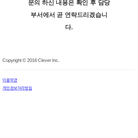
문의 하신 내용은 확인 후 담당
부서에서 곧 연락드리겠습니
다.
Copyright © 2016 Clever Inc.
이용약관
개인정보처리방침
사업자정보확인
상호: (주)퀀텀하이텍 | 대표: 안현주 | 개인정보관리책임자: 안현주 | 전화: 010-3737-5140 |
이메일: marketing@quantum-hitech.com
주소: 서울특별시 성동구 자동차시장길 49 (용답동) 서울새활용창업지원센터, 4층 10호 (우)
04807 | 사업자등록번호:
769-88-02987
| 호스팅제공자: (주)식스샵