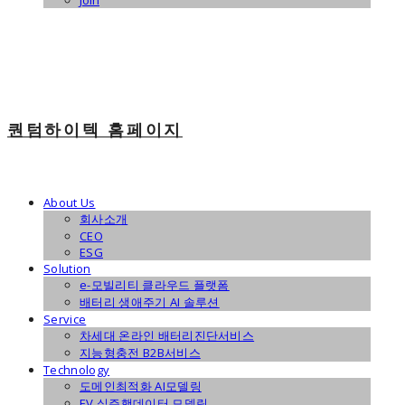
Join
퀀텀하이텍 홈페이지
About Us
회사소개
CEO
ESG
Solution
e-모빌리티 클라우드 플랫폼
배터리 생애주기 AI 솔루션
Service
차세대 온라인 배터리진단서비스
지능형충전 B2B서비스
Technology
도메인최적화 AI모델링
EV 실주행데이터 모델링