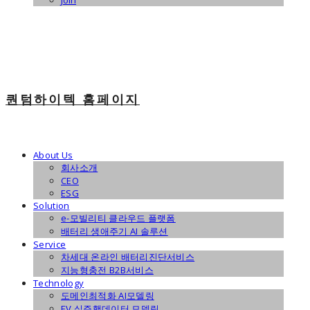
Join
퀀텀하이텍 홈페이지
About Us
회사소개
CEO
ESG
Solution
e-모빌리티 클라우드 플랫폼
배터리 생애주기 AI 솔루션
Service
차세대 온라인 배터리진단서비스
지능형충전 B2B서비스
Technology
도메인최적화 AI모델링
EV 실주행데이터 모델링