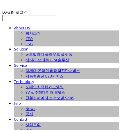
LOG IN
로그인
About Us
회사소개
CEO
ESG
Solution
e-모빌리티 클라우드 플랫폼
배터리 생애주기 AI 솔루션
Service
차세대 온라인 배터리진단서비스
지능형충전 B2B서비스
Technology
도메인최적화 AI모델링
EV 실주행데이터 모델링
친환경데이터 분석모델 SaaS
Info
News
공지
Contact
사업문의